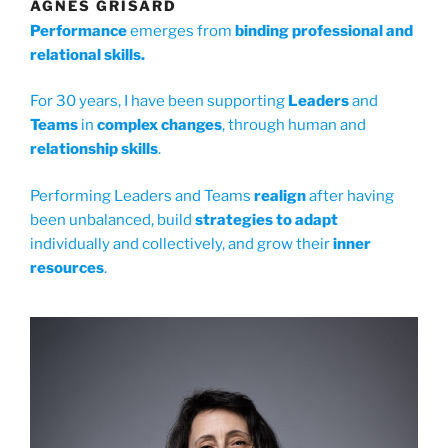
AGNÈS GRISARD
Performance
emerges from
binding professional and
relational skills.
For 30 years, I have been supporting
Leaders
and
Teams
in
complex changes
, through human and
relationship skills
.
Performing Leaders and Teams
realign
after having
been unbalanced, build
strategies to adapt
individually and collectively, and grow their
inner
resources
.