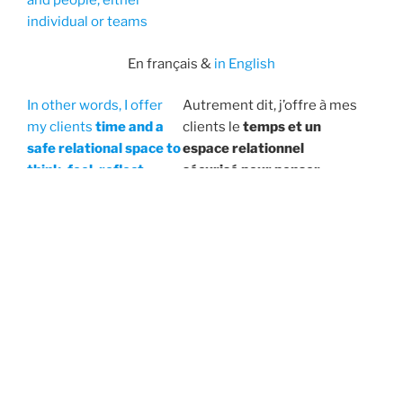
and people, either
individual or teams
En français &
in English
In other words, I offer
Autrement dit, j’offre à mes
my clients
time and a
clients le
temps et un
safe relational space to
espace relationnel
think, feel, reflect,
sécurisé pour penser,
learn, try and thus
ressentir, réfléchir,
become more
apprendre, essayer et, ainsi,
performant.
devenir plus performant.
My clients say I am
Mes clients disent que je
adaptable, openminded,
suis
adaptable, ouverte,
pragmatic, centered and
pragmatique, centrée et
enthusiastic
.
enthousiaste
.