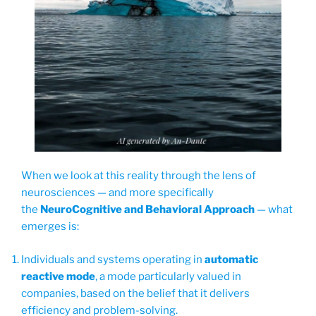
When we look at this reality through the lens of
neurosciences — and more specifically
the
NeuroCognitive and Behavioral Approach
— what
emerges is:
Individuals and systems operating in
automatic
reactive mode
, a mode particularly valued in
companies, based on the belief that it delivers
efficiency and problem-solving.