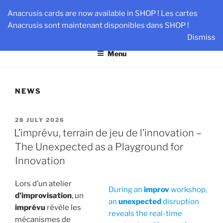
Skip
AN-DANTE
Anacrusis cards are now available in SHOP ! Les cartes
to
Anacrusis sont maintenant disponibles dans SHOP !
Team & Leader Performance via Harmonized Relationship
content
Dismiss
Menu
NEWS
POSTED
28 JULY 2026
ON
L’imprévu, terrain de jeu de l’innovation –
The Unexpected as a Playground for
Innovation
Lors d’un atelier
During an
improv
workshop,
d’improvisation
, un
an
unexpected
disruption
imprévu
révèle les
reveals the real-time
mécanismes de