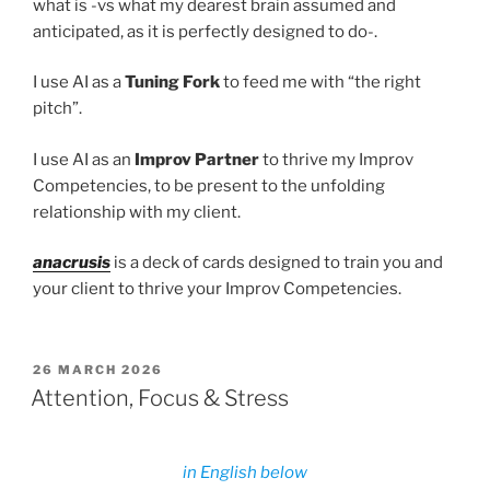
what is -vs what my dearest brain assumed and
anticipated, as it is perfectly designed to do-.
I use AI as a
Tuning Fork
to feed me with “the right
pitch”.
I use AI as an
Improv Partner
to thrive my Improv
Competencies, to be present to the unfolding
relationship with my client.
anacrusis
is a deck of cards designed to train you and
your client to thrive your Improv Competencies.
POSTED
26 MARCH 2026
ON
Attention, Focus & Stress
in English below