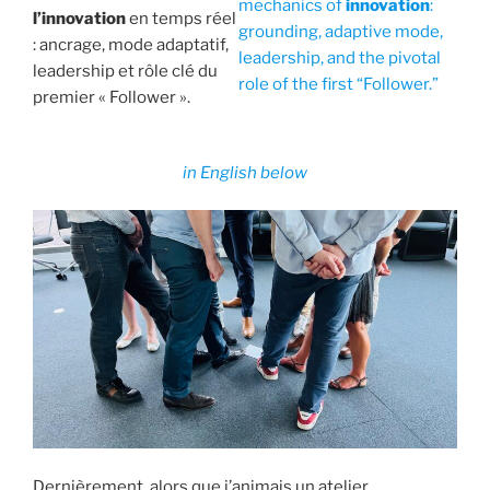
mechanics of
innovation
:
l’innovation
en temps réel
grounding, adaptive mode,
: ancrage, mode adaptatif,
leadership, and the pivotal
leadership et rôle clé du
role of the first “Follower.”
premier « Follower ».
in English below
Dernièrement, alors que j’animais un atelier