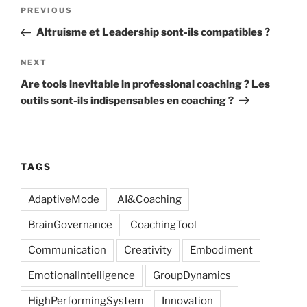
Post
Previous
PREVIOUS
navigation
Post
Altruisme et Leadership sont-ils compatibles ?
Next
NEXT
Post
Are tools inevitable in professional coaching ? Les
outils sont-ils indispensables en coaching ?
TAGS
AdaptiveMode
AI&Coaching
BrainGovernance
CoachingTool
Communication
Creativity
Embodiment
EmotionalIntelligence
GroupDynamics
HighPerformingSystem
Innovation