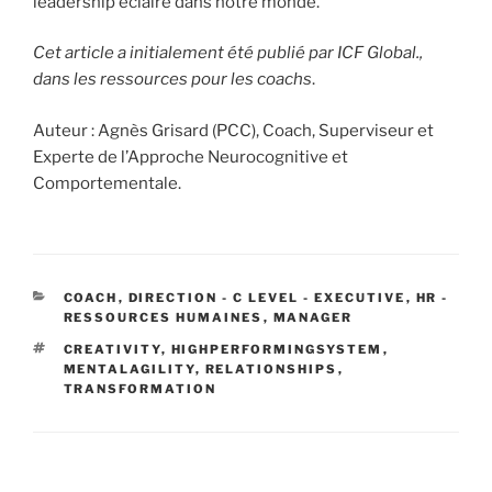
leadership éclairé dans notre monde.
Cet article a initialement été publié par ICF Global.,
dans les ressources pour les coachs
.
Auteur : Agnès Grisard (PCC), Coach, Superviseur et
Experte de l’Approche Neurocognitive et
Comportementale.
CATEGORIES
COACH
,
DIRECTION - C LEVEL - EXECUTIVE
,
HR -
RESSOURCES HUMAINES
,
MANAGER
TAGS
CREATIVITY
,
HIGHPERFORMINGSYSTEM
,
MENTALAGILITY
,
RELATIONSHIPS
,
TRANSFORMATION