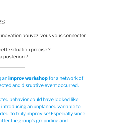
es
d’innovation pouvez-vous vous connecter
ette situation précise ?
 postériori ?
g an
improv workshop
for a network of
ected and disruptive event occurred.
ected behavior could have looked like
—introducing an unplanned variable to
uded, to truly improvise! Especially since
 after the group’s grounding and