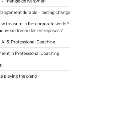
 – Triangle de Karpman
hangement durable – lasting change
ew treasure in the corporate world ?
e nouveau trésor des entreprises ?
n AI & Professional Coaching
ment in Professional Coaching
ng
ke playing the piano