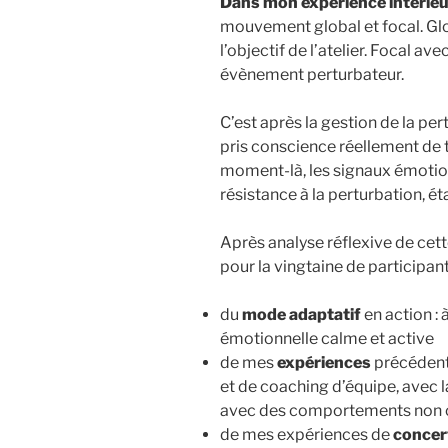
Dans mon expérience intérie
mouvement global et focal. Glo
l’objectif de l’atelier. Focal av
évènement perturbateur.
C’est après la gestion de la per
pris conscience réellement de to
moment-là, les signaux émotion
résistance à la perturbation, ét
Après analyse réflexive de cett
pour la vingtaine de participan
du
mode adaptatif
en action : 
émotionnelle calme et active
de mes
expériences
précédente
et de coaching d’équipe, avec 
avec des comportements non co
de mes expériences de
concer