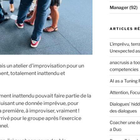
Manager
(92)
ARTICLES R
L’imprévu, terra
Unexpected as 
anacrusis a to
is un atelier d’improvisation pour un
competencies
ent, totalement inattendu et
AI as a Tuning 
Attention, Focu
ent inattendu pouvait faire partie de la
roduisant une donnée imprévue, pour
Dialogues’ hidd
la première, à improviser, vraiment !
des dialogues
rivé pour le groupe après l’exercice
Coacher une éq
nel.
a Duo