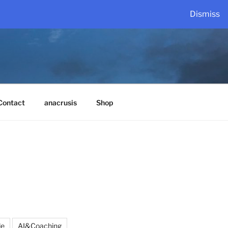
Dismiss
Contact
anacrusis
Shop
de
AI&Coaching