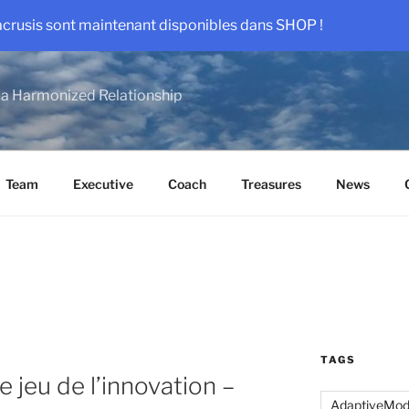
acrusis sont maintenant disponibles dans SHOP !
a Harmonized Relationship
Team
Executive
Coach
Treasures
News
TAGS
e jeu de l’innovation –
AdaptiveMo