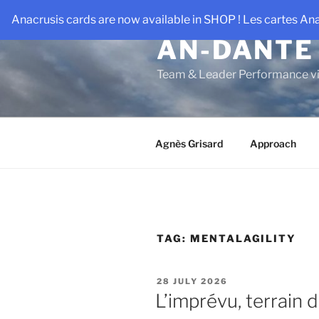
Skip
Anacrusis cards are now available in SHOP ! Les cartes An
to
AN-DANTE
content
Team & Leader Performance vi
Agnès Grisard
Approach
TAG:
MENTALAGILITY
POSTED
28 JULY 2026
ON
L’imprévu, terrain d