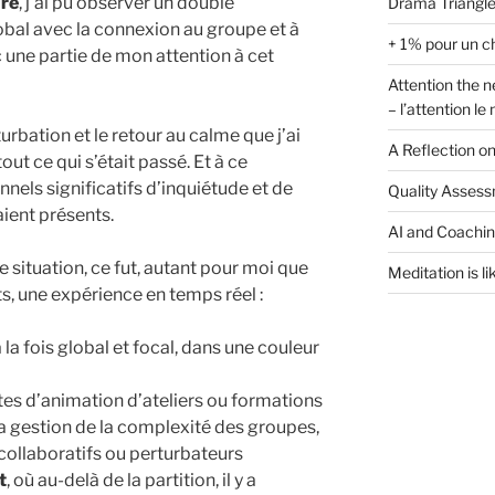
ure
, j’ai pu observer un double
Drama Triangle
bal avec la connexion au groupe et à
+ 1% pour un c
ec une partie de mon attention à cet
Attention the n
– l’attention l
turbation et le retour au calme que j’ai
A Reflection o
ut ce qui s’était passé. Et à ce
nels significatifs d’inquiétude et de
Quality Assess
aient présents.
AI and Coachi
e situation, ce fut, autant pour moi que
Meditation is li
ts, une expérience en temps réel :
à la fois global et focal, dans une couleur
s d’animation d’ateliers ou formations
la gestion de la complexité des groupes,
llaboratifs ou perturbateurs
t
, où au-delà de la partition, il y a