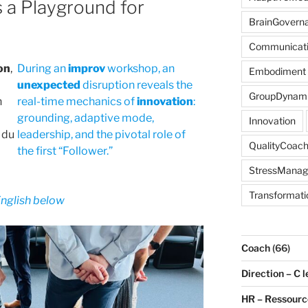
 a Playground for
BrainGovern
Communicat
on
,
During an
improv
workshop, an
Embodiment
unexpected
disruption reveals the
GroupDynam
n
real-time mechanics of
innovation
:
grounding, adaptive mode,
Innovation
é du
leadership, and the pivotal role of
QualityCoach
the first “Follower.”
StressMana
Transformati
English below
Coach
(66)
Direction – C l
HR – Ressour