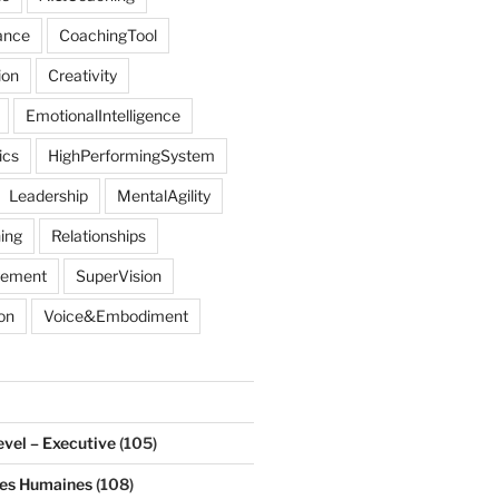
ance
CoachingTool
ion
Creativity
EmotionalIntelligence
ics
HighPerformingSystem
Leadership
MentalAgility
ing
Relationships
gement
SuperVision
on
Voice&Embodiment
evel – Executive
(105)
ces Humaines
(108)