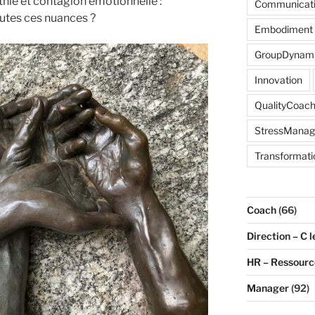
ie et contagion émotionnelle :
Communicat
utes ces nuances ?
Embodiment
GroupDynam
Innovation
QualityCoach
StressMana
Transformati
Coach
(66)
Direction – C l
HR – Ressour
Manager
(92)