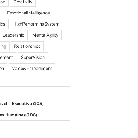
ion
Creativity
EmotionalIntelligence
ics
HighPerformingSystem
Leadership
MentalAgility
ing
Relationships
gement
SuperVision
on
Voice&Embodiment
evel – Executive
(105)
ces Humaines
(108)