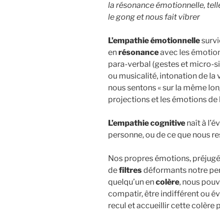
la résonance émotionnelle, tell
le gong et nous fait vibrer
L’empathie émotionnelle
survi
en
résonance
avec les émotions
para-verbal (gestes et micro-s
ou musicalité, intonation de la 
nous sentons « sur la même lon
projections et les émotions de
L’empathie cognitive
naît à l’
personne, ou de ce que nous res
Nos propres émotions, préjugés
de
filtres
déformants notre perce
quelqu’un en
colère
, nous pou
compatir, être indifférent ou év
recul et accueillir cette colère