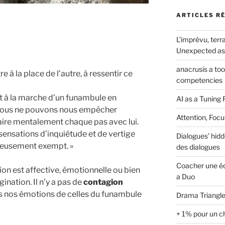
ARTICLES R
L’imprévu, terra
Unexpected as 
anacrusis a to
e à la place de l’autre, à ressentir ce
competencies
t à la marche d’un funambule en
AI as a Tuning 
. Nous ne pouvons nous empêcher
Attention, Focu
aire mentalement chaque pas avec lui.
sensations d’inquiétude et de vertige
Dialogues’ hidd
ureusement exempt. »
des dialogues
Coacher une éq
on est affective, émotionnelle ou bien
a Duo
ination. Il n’y a pas de
contagion
ns nos émotions de celles du funambule
Drama Triangle
+ 1% pour un c