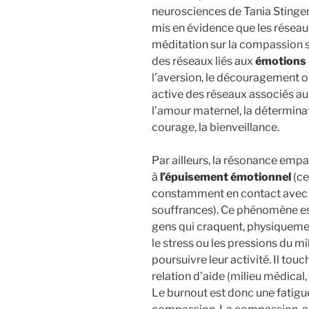
neurosciences de Tania Stinger,
mis en évidence que les réseau
méditation sur la compassion so
des réseaux liés aux
émotions 
l’aversion, le découragement o
active des réseaux associés a
l’amour maternel, la déterminat
courage, la bienveillance.
Par ailleurs, la résonance empa
à
l’épuisement émotionnel
(ce
constamment en contact avec d
souffrances). Ce phénomène es
gens qui craquent, physiquemen
le stress ou les pressions du m
poursuivre leur activité. Il tou
relation d’aide (milieu médica
Le burnout est donc une fatigue