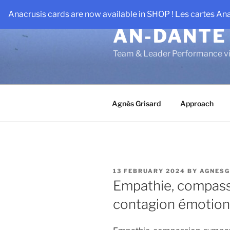
Skip
Anacrusis cards are now available in SHOP ! Les cartes An
to
AN-DANTE
content
Team & Leader Performance vi
Agnès Grisard
Approach
POSTED
13 FEBRUARY 2024
BY
AGNESG
ON
Empathie, compass
contagion émotion