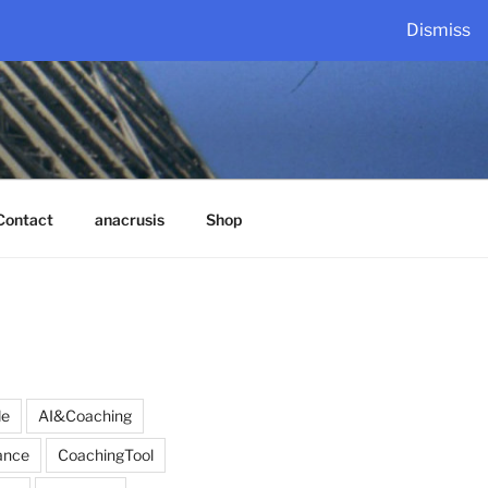
Dismiss
Contact
anacrusis
Shop
de
AI&Coaching
ance
CoachingTool