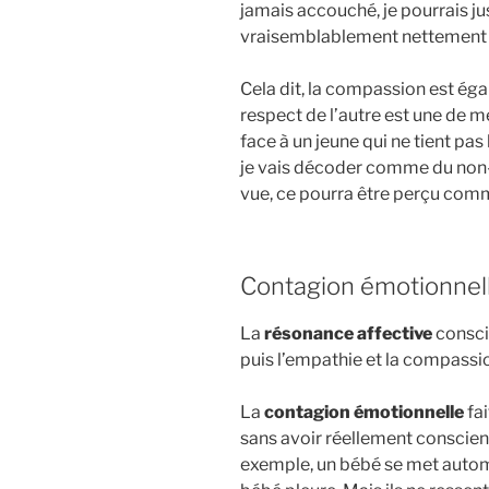
jamais accouché, je pourrais j
vraisemblablement nettement 
Cela dit, la compassion est é
respect de l’autre est une de me
face à un jeune qui ne tient pa
je vais décoder comme du non-r
vue, ce pourra être perçu com
Contagion émotionnel
La
résonance affective
consci
puis l’empathie et la compassi
La
contagion émotionnelle
fai
sans avoir réellement conscienc
exemple, un bébé se met autom