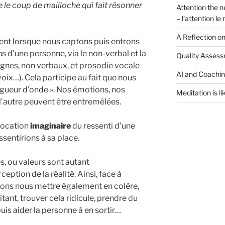
e le coup de mailloche qui fait résonner
Attention the n
– l’attention l
A Reflection o
ent lorsque nous captons puis entrons
 d’une personne, via le non-verbal et la
Quality Assess
ignes, non verbaux, et prosodie vocale
AI and Coachi
voix…). Cela participe au fait que nous
gueur d’onde ». Nos émotions, nos
Meditation is li
 l’autre peuvent être entremêlées.
évocation
imaginaire
du ressenti d’une
sentirions à sa place.
, ou valeurs sont autant
ption de la réalité. Ainsi, face à
vons nous mettre également en colère,
itant, trouver cela ridicule, prendre du
 puis aider la personne à en sortir…