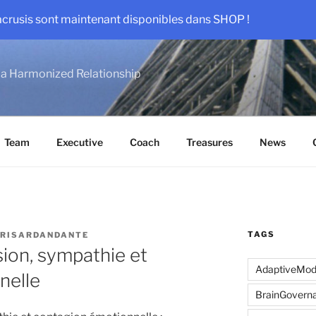
acrusis sont maintenant disponibles dans SHOP !
a Harmonized Relationship
Team
Executive
Coach
Treasures
News
TAGS
RISARDANDANTE
ion, sympathie et
AdaptiveMo
nelle
BrainGovern