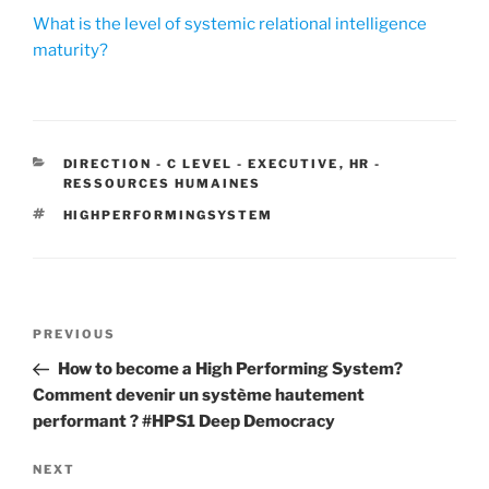
What is the level of systemic relational intelligence
maturity?
CATEGORIES
DIRECTION - C LEVEL - EXECUTIVE
,
HR -
RESSOURCES HUMAINES
TAGS
HIGHPERFORMINGSYSTEM
Post
Previous
PREVIOUS
navigation
Post
How to become a High Performing System?
Comment devenir un système hautement
performant ? #HPS1 Deep Democracy
Next
NEXT