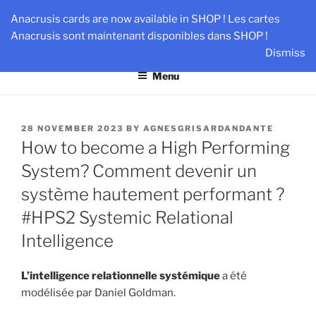
Skip
AN-DANTE
Anacrusis cards are now available in SHOP ! Les cartes
to
Anacrusis sont maintenant disponibles dans SHOP !
Team & Leader Performance via Harmonized Relationship
content
Dismiss
Menu
POSTED
28 NOVEMBER 2023
BY
AGNESGRISARDANDANTE
ON
How to become a High Performing
System? Comment devenir un
système hautement performant ?
#HPS2 Systemic Relational
Intelligence
L’intelligence relationnelle systémique
a été
modélisée par Daniel Goldman.