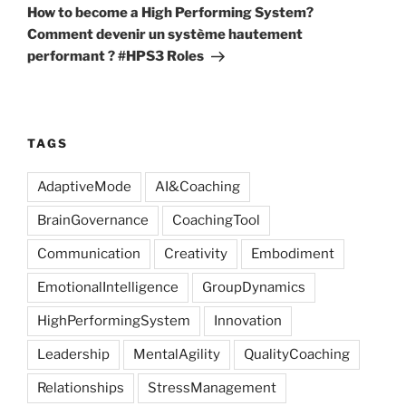
Post
How to become a High Performing System?
Comment devenir un système hautement
performant ? #HPS3 Roles
TAGS
AdaptiveMode
AI&Coaching
BrainGovernance
CoachingTool
Communication
Creativity
Embodiment
EmotionalIntelligence
GroupDynamics
HighPerformingSystem
Innovation
Leadership
MentalAgility
QualityCoaching
Relationships
StressManagement