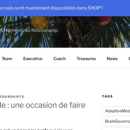
acrusis sont maintenant disponibles dans SHOP !
a Harmonized Relationship
Team
Executive
Coach
Treasures
News
TAGS
RDANDANTE
 : une occasion de faire
AdaptiveMo
BrainGovern