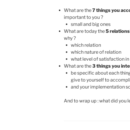
What are the
7 things you acc
important to you ?
small and big ones
What are today the
5 relation
why ?
which relation
which nature of relation
what level of satisfaction in
What are the
3 things you int
be specific about each thin
give to yourself to accomp
and your implementation s
And to wrap up : what did you l