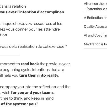
Attention the n
dans la relation
– l’attention l
ous avez l’intention d’accomplir en
A Reflection o
 chaque chose, vos ressources et les
Quality Assess
lez vous donner pour les atteindre
ation
AI and Coachi
Meditation is li
ous de la réalisation de cet exercice ?
 a moment to
read back
the previous year,
e beginning cycle. Intentions that are
ll help you
turn them into reality
.
ccompany you into the reflection, and the
u wish
for you and your teams
.
time to think, and keep in mind
of the system : you !