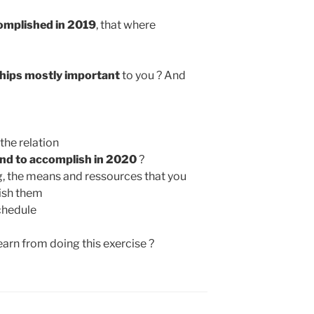
omplished in 2019
, that where
ships mostly important
to you ? And
 the relation
end to accomplish in 2020
?
g, the means and ressources that you
lish them
chedule
earn from doing this exercise ?