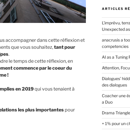
ARTICLES R
L’imprévu, terra
Unexpected as 
anacrusis a to
ous accompagner dans cette réflexion et
competencies
ents que vous souhaitez,
tant pour
ipes
.
AI as a Tuning 
dre le temps de cette réflexion, en
Attention, Focu
ement commence par le coeur du
me !
Dialogues’ hidd
des dialogues
omplies en 2019
qui vous tenaient à
Coacher une éq
a Duo
elations les plus importantes
pour
Drama Triangle
+ 1% pour un c