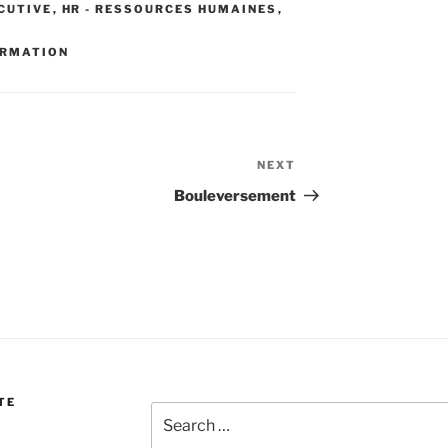
ECUTIVE
,
HR - RESSOURCES HUMAINES
,
RMATION
NEXT
Next
Post
Bouleversement
TE
Search
for: