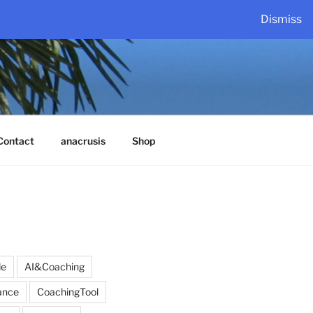
Dismiss
Contact
anacrusis
Shop
de
AI&Coaching
ance
CoachingTool