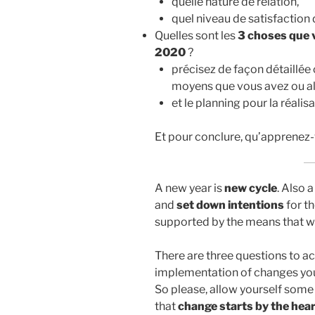
quelle nature de relation,
quel niveau de satisfaction 
Quelles sont les
3 choses que v
2020
?
précisez de façon détaillée
moyens que vous avez ou al
et le planning pour la réalis
Et pour conclure, qu’apprenez-v
A new year is
new cycle
. Also
and
set down intentions
for th
supported by the means that wi
There are three questions to a
implementation of changes yo
So please, allow yourself some 
that
change starts by the hear 