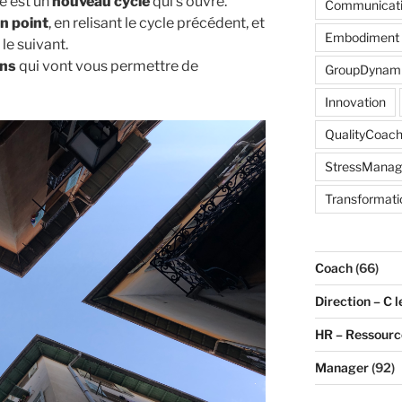
e est un
nouveau cycle
qui s’ouvre.
Communicat
un point
, en relisant le cycle précédent, et
Embodiment
le suivant.
ns
qui vont vous permettre de
GroupDynam
Innovation
QualityCoach
StressMana
Transformati
Coach
(66)
Direction – C l
HR – Ressour
Manager
(92)