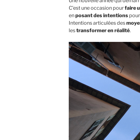
Une nouvelle année qui démarr
C’est une occasion pour
faire 
en
posant des intentions
pour 
Intentions articulées des
moye
les
transformer en réalité
.