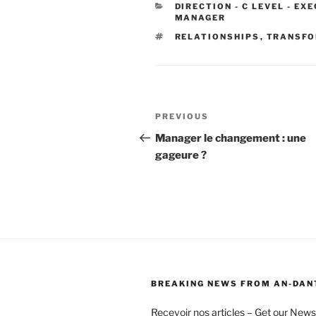
CATEGORIES
DIRECTION - C LEVEL - EX
MANAGER
TAGS
RELATIONSHIPS
,
TRANSFO
Post
Previous
PREVIOUS
navigation
Post
Manager le changement : une
gageure ?
BREAKING NEWS FROM AN-DAN
Recevoir nos articles – Get our News