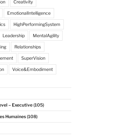
ion
Creativity
EmotionalIntelligence
ics
HighPerformingSystem
Leadership
MentalAgility
ing
Relationships
gement
SuperVision
on
Voice&Embodiment
evel – Executive
(105)
ces Humaines
(108)