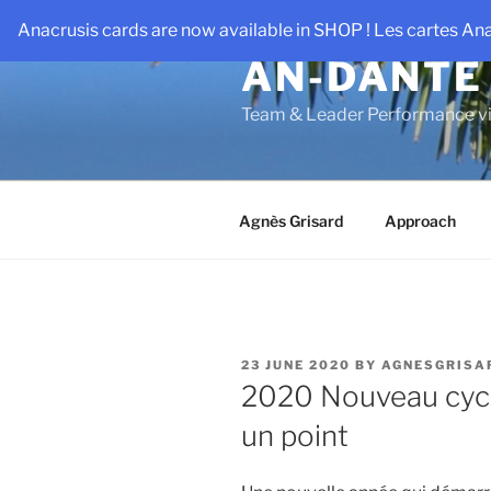
Skip
Anacrusis cards are now available in SHOP ! Les cartes An
to
AN-DANTE
content
Team & Leader Performance vi
Agnès Grisard
Approach
POSTED
23 JUNE 2020
BY
AGNESGRISA
ON
2020 Nouveau cycle
un point