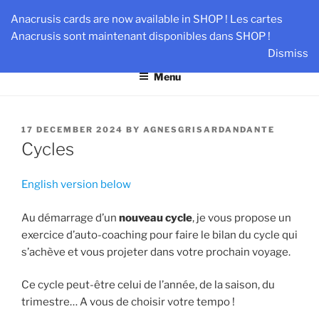
Skip
AN-DANTE
Anacrusis cards are now available in SHOP ! Les cartes
to
Anacrusis sont maintenant disponibles dans SHOP !
Team & Leader Performance via Harmonized Relationship
content
Dismiss
Menu
POSTED
17 DECEMBER 2024
BY
AGNESGRISARDANDANTE
ON
Cycles
English version below
Au démarrage d’un
nouveau cycle
, je vous propose un
exercice d’auto-coaching pour faire le bilan du cycle qui
s’achève et vous projeter dans votre prochain voyage.
Ce cycle peut-être celui de l’année, de la saison, du
trimestre… A vous de choisir votre tempo !