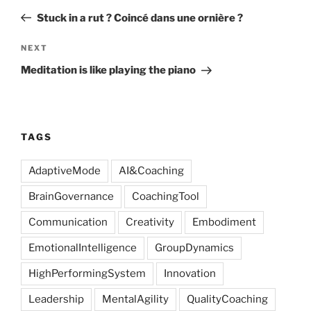
navigation
Post
Stuck in a rut ? Coincé dans une ornière ?
Next
NEXT
Post
Meditation is like playing the piano
TAGS
AdaptiveMode
AI&Coaching
BrainGovernance
CoachingTool
Communication
Creativity
Embodiment
EmotionalIntelligence
GroupDynamics
HighPerformingSystem
Innovation
Leadership
MentalAgility
QualityCoaching