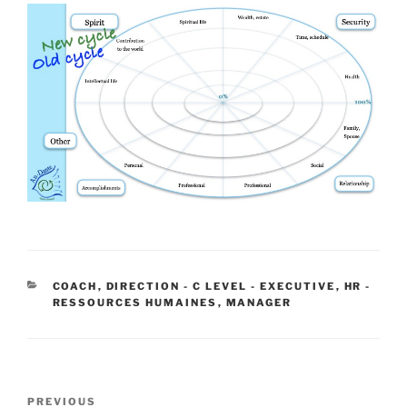
CATEGORIES
COACH
,
DIRECTION - C LEVEL - EXECUTIVE
,
HR -
RESSOURCES HUMAINES
,
MANAGER
Post
Previous
PREVIOUS