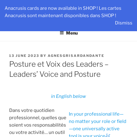
Skip
AN-DANTE
Anacrusis cards are now available in SHOP ! Les cartes
to
Anacrusis sont maintenant disponibles dans SHOP !
Team & Leader Performance via Harmonized Relationship
content
Dismiss
Menu
POSTED
13 JUNE 2023
BY
AGNESGRISARDANDANTE
ON
Posture et Voix des Leaders –
Leaders’ Voice and Posture
in English below
Dans votre quotidien
In your professional life—
professionnel, quelles que
no matter your role or field
soient vos responsabilités
—one universally active
ou votre activité… un outil
tool is your voice
.