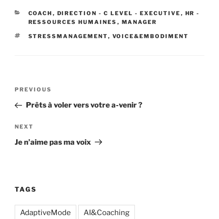
CATEGORIES
COACH
,
DIRECTION - C LEVEL - EXECUTIVE
,
HR -
RESSOURCES HUMAINES
,
MANAGER
TAGS
STRESSMANAGEMENT
,
VOICE&EMBODIMENT
Post
Previous
PREVIOUS
navigation
Post
Prêts à voler vers votre a-venir ?
Next
NEXT
Post
Je n’aime pas ma voix
TAGS
AdaptiveMode
AI&Coaching