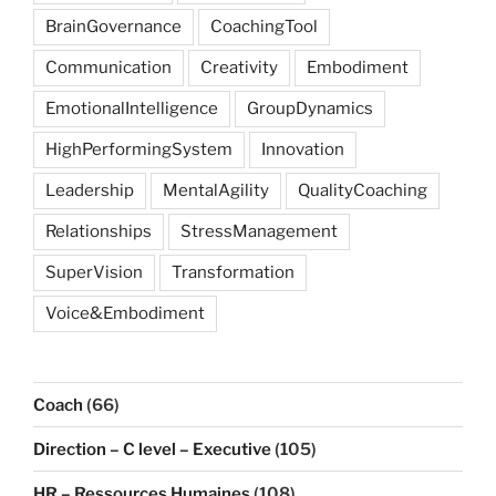
BrainGovernance
CoachingTool
Communication
Creativity
Embodiment
EmotionalIntelligence
GroupDynamics
HighPerformingSystem
Innovation
Leadership
MentalAgility
QualityCoaching
Relationships
StressManagement
SuperVision
Transformation
Voice&Embodiment
Coach
(66)
Direction – C level – Executive
(105)
HR – Ressources Humaines
(108)