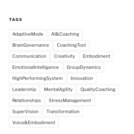
TAGS
AdaptiveMode
AI&Coaching
BrainGovernance
CoachingTool
Communication
Creativity
Embodiment
EmotionalIntelligence
GroupDynamics
HighPerformingSystem
Innovation
Leadership
MentalAgility
QualityCoaching
Relationships
StressManagement
SuperVision
Transformation
Voice&Embodiment