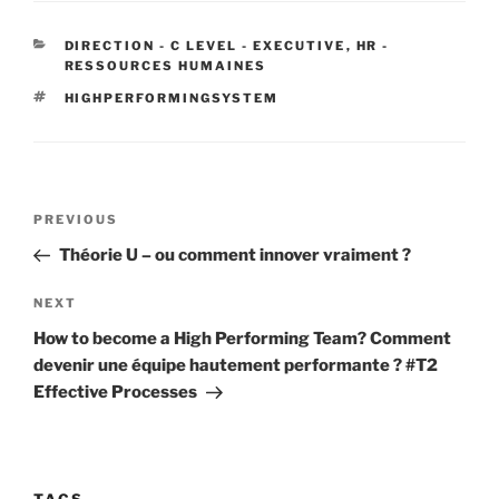
CATEGORIES
DIRECTION - C LEVEL - EXECUTIVE
,
HR -
RESSOURCES HUMAINES
TAGS
HIGHPERFORMINGSYSTEM
Post
Previous
PREVIOUS
navigation
Post
Théorie U – ou comment innover vraiment ?
Next
NEXT
Post
How to become a High Performing Team? Comment
devenir une équipe hautement performante ? #T2
Effective Processes