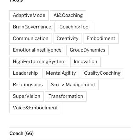
TAGS
AdaptiveMode
AI&Coaching
BrainGovernance
CoachingTool
Communication
Creativity
Embodiment
EmotionalIntelligence
GroupDynamics
HighPerformingSystem
Innovation
Leadership
MentalAgility
QualityCoaching
Relationships
StressManagement
SuperVision
Transformation
Voice&Embodiment
Coach
(66)