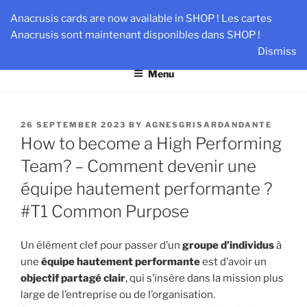
Skip
AN-DANTE
Anacrusis cards are now available in SHOP ! Les cartes
to
Anacrusis sont maintenant disponibles dans SHOP !
Team & Leader Performance via Harmonized Relationship
content
Dismiss
Menu
POSTED
26 SEPTEMBER 2023
BY
AGNESGRISARDANDANTE
ON
How to become a High Performing
Team? – Comment devenir une
équipe hautement performante ?
#T1 Common Purpose
Un élément clef pour passer d’un
groupe d’individus
à
une
équipe hautement performante
est d’avoir un
objectif partagé clair
, qui s’insère dans la mission plus
large de l’entreprise ou de l’organisation.