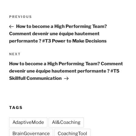
Post
Previous
PREVIOUS
navigation
Post
How to become a High Performing Team?
Comment devenir une équipe hautement
performante ? #T3 Power to Make Decisions
Next
NEXT
Post
How to become a High Performing Team? Comment
devenir une équipe hautement performante ? #T5
Skillfull Communication
TAGS
AdaptiveMode
AI&Coaching
BrainGovernance
CoachingTool