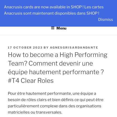
Skip
AN-DANTE
Anacrusis cards are now available in SHOP ! Les cartes
to
Anacrusis sont maintenant disponibles dans SHOP !
Team & Leader Performance via Harmonized Relationship
content
Dismiss
Menu
POSTED
17 OCTOBER 2023
BY
AGNESGRISARDANDANTE
ON
How to become a High Performing
Team? Comment devenir une
équipe hautement performante ?
#T4 Clear Roles
Pour être hautement performante, une équipe a
besoin de rôles clairs et bien définis ce qui peut être
particulièrement complexe dans des organisations
matricielles ou transversales.