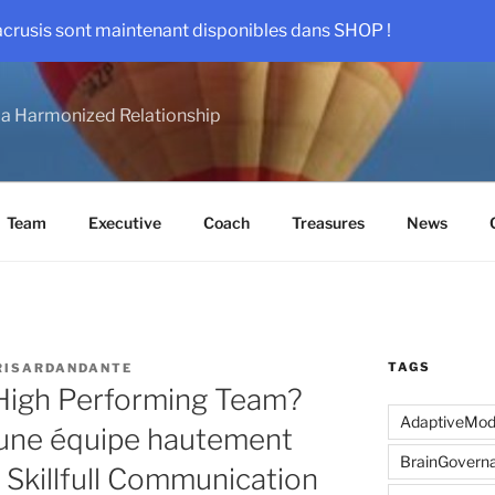
acrusis sont maintenant disponibles dans SHOP !
a Harmonized Relationship
Team
Executive
Coach
Treasures
News
TAGS
RISARDANDANTE
High Performing Team?
AdaptiveMo
une équipe hautement
BrainGovern
Skillfull Communication