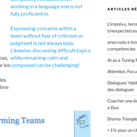
working in a language one is not
ARTICLES R
fully proficient in.
L’imprévu, terra
Expressing concerns within a
Unexpected as 
team without fear of criticism or
anacrusis a to
judgment is not always easy.
competencies
Likewise, discussing difficult topics
pas,
while remaining calm and
AI as a Tuning 
r les
composed can be challenging!
Attention, Focu
des
Dialogues’ hidd
alme
des dialogues
Coacher une éq
a Duo
Drama Triangle
+ 1% pour un c