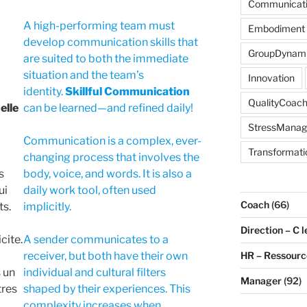
Communicat
A high-performing team must
Embodiment
develop communication skills that
GroupDynam
are suited to both the immediate
situation and the team’s
Innovation
identity.
Skillful Communication
QualityCoach
elle
can be learned—and refined daily!
StressMana
Communication is a complex, ever-
Transformati
changing process that involves the
s
body, voice, and words. It is also a
ui
daily work tool, often used
Coach
(66)
ts.
implicitly.
Direction – C l
cite.
A sender communicates to a
HR – Ressour
receiver, but both have their own
 un
individual and cultural filters
Manager
(92)
tres
shaped by their experiences. This
complexity increases when