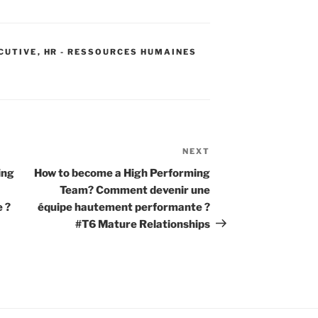
ECUTIVE
,
HR - RESSOURCES HUMAINES
NEXT
Next
Post
ing
How to become a High Performing
Team? Comment devenir une
 ?
équipe hautement performante ?
#T6 Mature Relationships