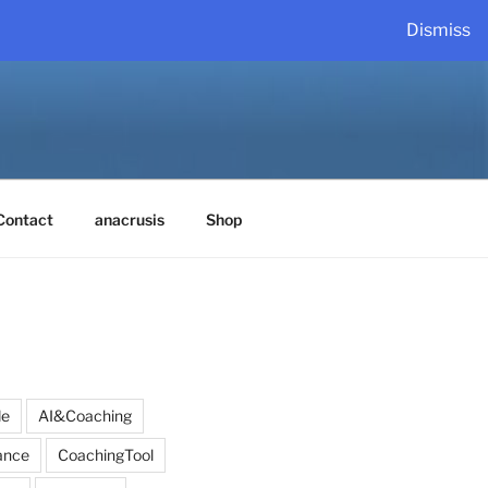
Dismiss
Contact
anacrusis
Shop
de
AI&Coaching
ance
CoachingTool