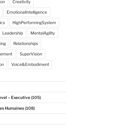
ion
Creativity
EmotionalIntelligence
ics
HighPerformingSystem
Leadership
MentalAgility
ing
Relationships
gement
SuperVision
on
Voice&Embodiment
evel – Executive
(105)
ces Humaines
(108)