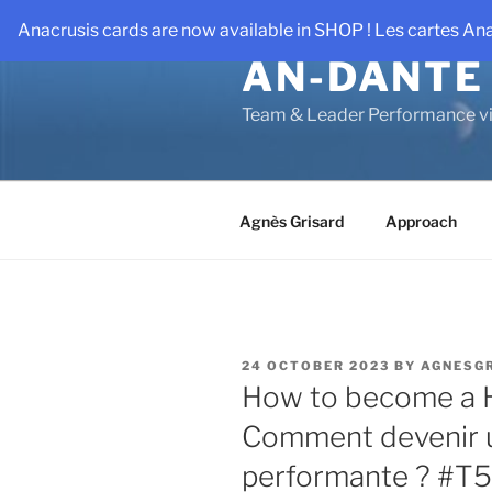
Skip
Anacrusis cards are now available in SHOP ! Les cartes An
to
AN-DANTE
content
Team & Leader Performance vi
Agnès Grisard
Approach
POSTED
24 OCTOBER 2023
BY
AGNESG
ON
How to become a 
Comment devenir 
performante ? #T5 