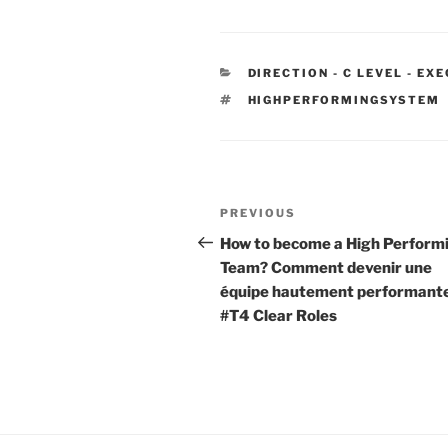
CATEGORIES
DIRECTION - C LEVEL - EX
TAGS
HIGHPERFORMINGSYSTEM
Post
Previous
PREVIOUS
navigation
Post
How to become a High Perform
Team? Comment devenir une
équipe hautement performante
#T4 Clear Roles