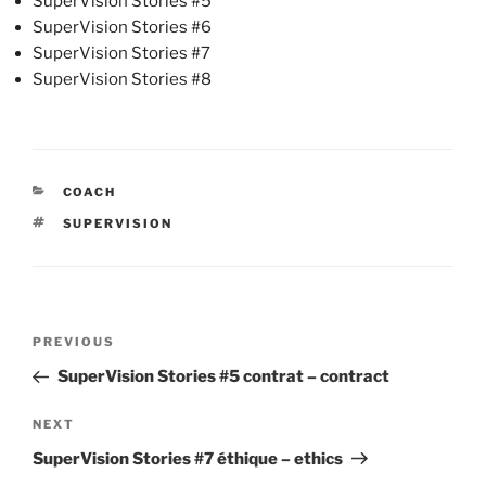
SuperVision Stories #5
SuperVision Stories #6
SuperVision Stories #7
SuperVision Stories #8
CATEGORIES
COACH
TAGS
SUPERVISION
Post
Previous
PREVIOUS
navigation
Post
SuperVision Stories #5 contrat – contract
Next
NEXT
Post
SuperVision Stories #7 éthique – ethics