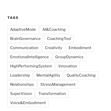
TAGS
AdaptiveMode
AI&Coaching
BrainGovernance
CoachingTool
Communication
Creativity
Embodiment
EmotionalIntelligence
GroupDynamics
HighPerformingSystem
Innovation
Leadership
MentalAgility
QualityCoaching
Relationships
StressManagement
SuperVision
Transformation
Voice&Embodiment