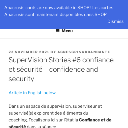
Skip
AN-DANTE
Anacrusis cards are now available in SHOP ! Les cartes
to
Anacrusis sont maintenant disponibles dans SHOP !
Team & Leader Performance via Harmonized Relationship
content
Dismiss
Menu
POSTED
23 NOVEMBER 2021
BY
AGNESGRISARDANDANTE
ON
SuperVision Stories #6 confiance
et sécurité – confidence and
security
Article in English below
Dans un espace de supervision, superviseur et
supervisé(s) explorent des éléments du
coaching. Focalisons ici sur l’état la
Confiance et de
sécurité
dans la séance.